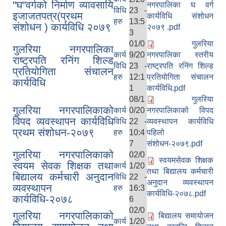
"घ"वर्गको निर्माण व्यावसायि
नगरपालिका घ वर्ग
विधि
23 -
इजाजतपत्र(प्रथम
कार्यविधि संशोधन
हरु
13:5
संशोधन ) कार्यविधि २०७९
२०७९ .pdf
3
01/0
गुलरिया
गुलरिया नगरपालिका
कार्य
9/20
नगरपालिका स्तरीय
राष्ट्रपति रनिंग शिल्ड
विधि
23 -
राष्ट्रपति रनिंग शिल्ड
गुलरिया नगरपालिकाको पूर्व सूचना संयन्‍त्र २०८० तथा विपद् सम्बन्धि तालिम प्राप्त जनशक्ति
प्रतियोगिता संचालन
हरु
12:1
प्रतियोगिता संचालन
कार्यविधि
1
कार्यविधि.pdf
08/1
गुलरिया
गुलरिया नगरपालिकाको
कार्य
0/20
नगरपालिकाको विपद
विपद व्यवस्थापन कार्यविधि
विधि
22 -
व्यवस्थापन कार्यविधि
प्रथम संशोधन-२०७९
हरु
10:4
पहिलो
7
संशोधन-२०७९.pdf
गुलरिया नगरपालिकाको
02/0
स्वयमसेवक शिक्षक
स्वयम सेवक शिक्षक तथा
कार्य
1/20
तथा बिद्यालय कर्मचारी
बिद्यालय कर्मचारी अनुदान
विधि
22 -
अनुदान व्यवस्थापन
व्यवस्थापन
हरु
16:3
कार्यविधि-२०७८.pdf
कार्यविधि-२०७८
6
02/0
गुलरिया नगरपालिकाको
बिद्यालय समायोजन
कार्य
1/20