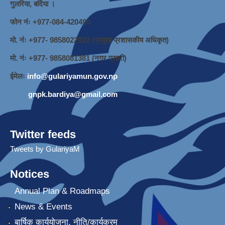
गुलरिया, बर्दिया ।
फोन नंः ‌+977-084-420490
मो. नंः +977- 9858022922 (प्रमुख प्रशासकीय अधिकृत)
मो. नंः +977- 9858081381 (नगर प्रहरी)
ईमेलः
info@gulariyamun.gov.np
gnpk.bardiya@gmail.com
Twitter feeds
Tweets by GulariyaM
Notices
Annual Plan & Roadmaps
News & Events
बार्षिक कार्ययोजना, नीति/कार्यक्रम