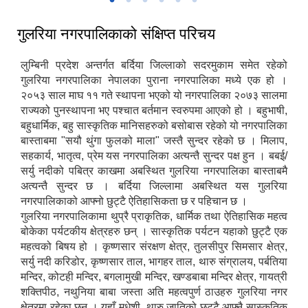
गुलरिया नगरपालिकाको संक्षिप्त परिचय
लुम्बिनी प्रदेश अन्तर्गत बर्दिया जिल्लाको सदरमुकाम समेत रहेको
गुलरिया नगरपालिका नेपालका पुराना नगरपालिका मध्ये एक हो ।
२०५३ साल माघ ११ गते स्थापना भएको यो नगरपालिका २०७३ सालमा
राज्यको पुनस्थापना भए पश्चात बर्तमान स्वरुपमा आएको हो । बहुभाषी,
बहुधार्मिक, बहु सास्कृतिक मानिसहरुको बसोबास रहेको यो नगरपालिका
बास्ताबमा "सयौ थुंगा फुलको माला" जस्तै सुन्दर रहेको छ । मिलाप,
सहकार्य, भातृत्व, प्रेम यस नगरपालिका अत्यन्तै सुन्दर पक्ष हुन । बबई/
सर्यु नदीको पबित्र काखमा अबस्थित गुलरिया नगरपालिका बास्ताबमै
अत्यन्तै सुन्दर छ । बर्दिया जिल्लामा अबस्थित यस गुलरिया
नगरपालिकाको आफ्नो छुट्टै ऐतिहासिकता छ र पहिचान छ ।
गुलरिया नगरपालिकामा थुप्रै प्राकृतिक, धार्मिक तथा ऐतिहासिक महत्व
बोकेका पर्यटकीय क्षेत्रहरु छन् । सास्कृतिक पर्यटन यहाको छुट्टै एक
महत्वको बिषय हो । कृष्णसार संरक्षण क्षेत्र, तुलसीपुर सिमसार क्षेत्र,
सर्यु नदी करिडोर, कृष्णसार ताल, भागहर ताल, थारु संग्रालय, पर्बतिया
मन्दिर, कोटही मन्दिर, बगलामुखी मन्दिर, खण्डबाबा मन्दिर क्षेत्र, गायत्री
शक्तिपीठ, नथुनिया बाबा जस्ता अति महत्वपुर्ण ठाउहरु गुलरिया नगर
क्षेत्रमा रहेका छन् । यहाँ मधेशी, थारु जातिको छुट्टै आफ्नै सास्कृतिक