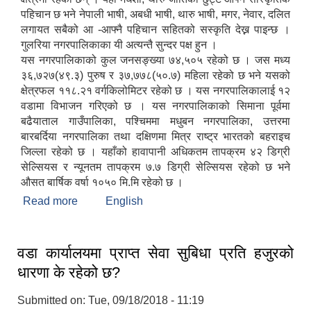
पहिचान छ भने नेपाली भाषी, अबधी भाषी, थारु भाषी, मगर, नेवार, दलित
लगायत सबैको आ -आफ्नै पहिचान सहितको सस्कृति देख्न पाइन्छ ।
गुलरिया नगरपालिकाका यी अत्यन्तै सुन्दर पक्ष हुन ।
यस नगरपालिकाको कुल जनसङ्ख्या ७४,५०५ रहेको छ । जस मध्य
३६,७२७(४९.३) पुरुष र ३७,७७८(५०.७) महिला रहेको छ भने यसको
क्षेत्रफल ११८.२१ वर्गकिलोमिटर रहेको छ । यस नगरपालिकालाई १२
गुलरिया नगरपालिकाको पूर्व सूचना संयन्‍त्र २०८० तथा विपद् सम्बन्धि तालिम प्राप्त जनशक्ति
वडामा विभाजन गरिएको छ । यस नगरपालिकाको सिमाना पूर्वमा
बढैयाताल गाउँपालिका, पश्चिममा मधुबन नगरपालिका, उत्तरमा
बारबर्दिया नगरपालिका तथा दक्षिणमा मित्र राष्ट्र भारतको बहराइच
जिल्ला रहेको छ । यहाँको हावापानी अधिकतम तापक्रम ४२ डिग्री
सेल्सियस र न्यूनतम तापक्रम ७.७ डिग्री सेल्सियस रहेको छ भने
औसत बार्षिक वर्षा १०५० मि.मि रहेको छ ।
Read more
about गुलरिया नगरपालिकाको संक्षिप्त परिचय
English
वडा कार्यालयमा प्राप्त सेवा सुबिधा प्रति हजुरको
धारणा के रहेको छ?
Submitted on:
Tue, 09/18/2018 - 11:19