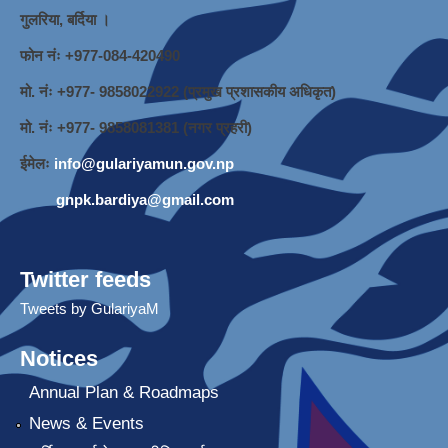
गुलरिया, बर्दिया ।
फोन नंः ‌+977-084-420490
मो. नंः +977- 9858022922 (प्रमुख प्रशासकीय अधिकृत)
मो. नंः +977- 9858081381 (नगर प्रहरी)
ईमेलः
info@gulariyamun.gov.np
gnpk.bardiya@gmail.com
Twitter feeds
Tweets by GulariyaM
Notices
Annual Plan & Roadmaps
News & Events