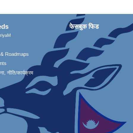
eds
फेसबुक फिड
ariyaM
n & Roadmaps
nts
जना, नीति/कार्यक्रम