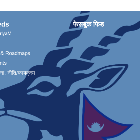
eds
फेसबुक फिड
ariyaM
n & Roadmaps
nts
जना, नीति/कार्यक्रम