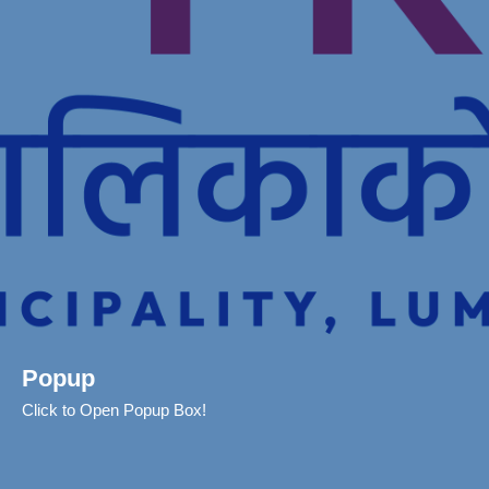
Popup
Click to Open Popup Box!