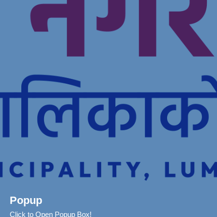
Popup
Click to Open Popup Box!