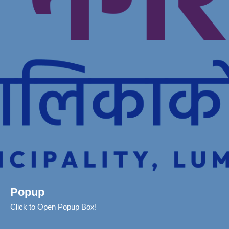
Popup
Click to Open Popup Box!