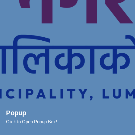
Popup
Click to Open Popup Box!