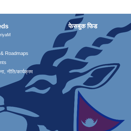
eds
फेसबुक फिड
ariyaM
n & Roadmaps
nts
जना, नीति/कार्यक्रम