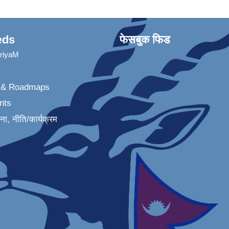
eds
फेसबुक फिड
ariyaM
n & Roadmaps
nts
जना, नीति/कार्यक्रम