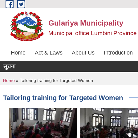
Skip to main content
Gulariya Municipality
Municipal office Lumbini Province
Home
Act & Laws
About Us
Introduction
सुचना
You are here
Home
» Tailoring training for Targeted Women
Tailoring training for Targeted Women