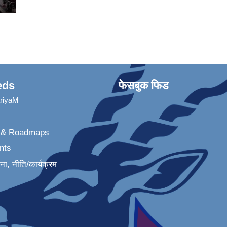
eds
फेसबुक फिड
ariyaM
n & Roadmaps
nts
जना, नीति/कार्यक्रम