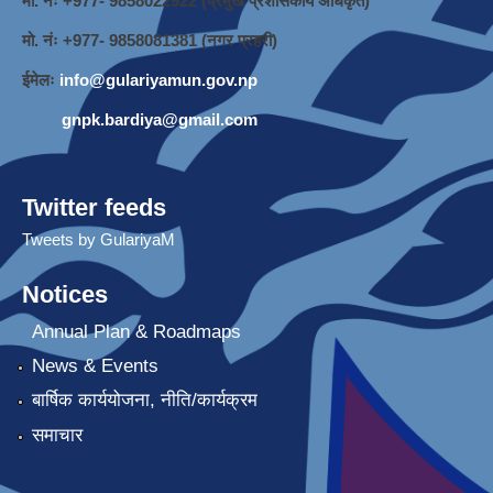
मो. नंः +977- 9858022922 (प्रमुख प्रशासकीय अधिकृत)
मो. नंः +977- 9858081381 (नगर प्रहरी)
ईमेलः
info@gulariyamun.gov.np
gnpk.bardiya@gmail.com
Twitter feeds
Tweets by GulariyaM
Notices
Annual Plan & Roadmaps
News & Events
बार्षिक कार्ययोजना, नीति/कार्यक्रम
समाचार